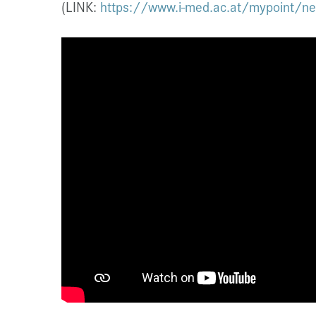
(LINK:
https://www.i-med.ac.at/mypoint/n