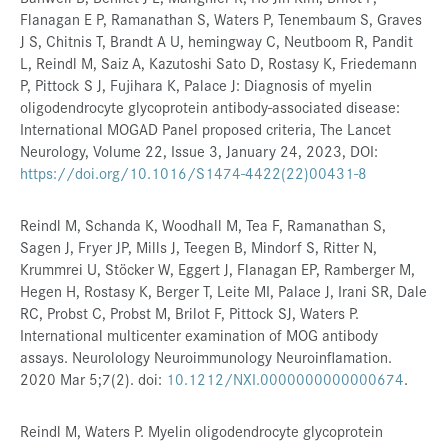
Flanagan E P, Ramanathan S, Waters P, Tenembaum S, Graves
J S, Chitnis T, Brandt A U, hemingway C, Neutboom R, Pandit
L, Reindl M, Saiz A, Kazutoshi Sato D, Rostasy K, Friedemann
P, Pittock S J, Fujihara K, Palace J: Diagnosis of myelin
oligodendrocyte glycoprotein antibody-associated disease:
International MOGAD Panel proposed criteria, The Lancet
Neurology, Volume 22, Issue 3, January 24, 2023, DOI:
https://doi.org/10.1016/S1474-4422(22)00431-8
Reindl M, Schanda K, Woodhall M, Tea F, Ramanathan S,
Sagen J, Fryer JP, Mills J, Teegen B, Mindorf S, Ritter N,
Krummrei U, Stöcker W, Eggert J, Flanagan EP, Ramberger M,
Hegen H, Rostasy K, Berger T, Leite MI, Palace J, Irani SR, Dale
RC, Probst C, Probst M, Brilot F, Pittock SJ, Waters P.
International multicenter examination of MOG antibody
assays. Neurolology Neuroimmunology Neuroinflamation.
2020 Mar 5;7(2). doi:
10.1212/NXI.0000000000000674
.
Reindl M, Waters P. Myelin oligodendrocyte glycoprotein