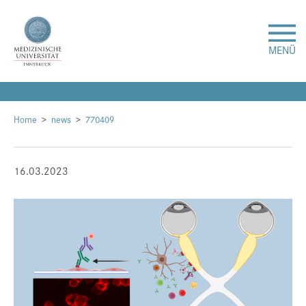
MENÜ
Forschung
Home
news
770409
Studium & Lehre
16.03.2023
Krankenversorgung
Über uns
Internationales
Events