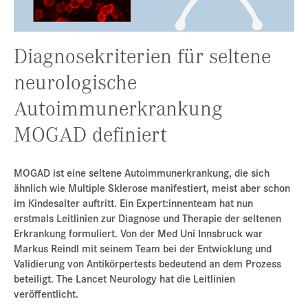
Presse
Jobs
Diagnosekriterien für seltene
Kontakt
neurologische
Datenschutz
Autoimmunerkrankung
Service-Links
MOGAD definiert
de |
en
MOGAD ist eine seltene Autoimmunerkrankung, die sich
ähnlich wie Multiple Sklerose manifestiert, meist aber schon
im Kindesalter auftritt. Ein Expert:innenteam hat nun
erstmals Leitlinien zur Diagnose und Therapie der seltenen
Erkrankung formuliert. Von der Med Uni Innsbruck war
Markus Reindl mit seinem Team bei der Entwicklung und
Validierung von Antikörpertests bedeutend an dem Prozess
beteiligt. The Lancet Neurology hat die Leitlinien
veröffentlicht.