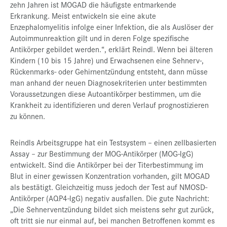
zehn Jahren ist MOGAD die häufigste entmarkende
Erkrankung. Meist entwickeln sie eine akute
Enzephalomyelitis infolge einer Infektion, die als Auslöser der
Autoimmunreaktion gilt und in deren Folge spezifische
Antikörper gebildet werden.“, erklärt Reindl. Wenn bei älteren
Kindern (10 bis 15 Jahre) und Erwachsenen eine Sehnerv-,
Rückenmarks- oder Gehirnentzündung entsteht, dann müsse
man anhand der neuen Diagnosekriterien unter bestimmten
Voraussetzungen diese Autoantikörper bestimmen, um die
Krankheit zu identifizieren und deren Verlauf prognostizieren
zu können.
Reindls Arbeitsgruppe hat ein Testsystem – einen zellbasierten
Assay – zur Bestimmung der MOG-Antikörper (MOG-lgG)
entwickelt. Sind die Antikörper bei der Titerbestimmung im
Blut in einer gewissen Konzentration vorhanden, gilt MOGAD
als bestätigt. Gleichzeitig muss jedoch der Test auf NMOSD-
Antikörper (AQP4-lgG) negativ ausfallen. Die gute Nachricht:
„Die Sehnerventzündung bildet sich meistens sehr gut zurück,
oft tritt sie nur einmal auf, bei manchen Betroffenen kommt es