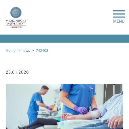
MENÜ
Forschung
Home
news
742408
Studium & Lehre
28.01.2020
Krankenversorgung
Über uns
Internationales
Events