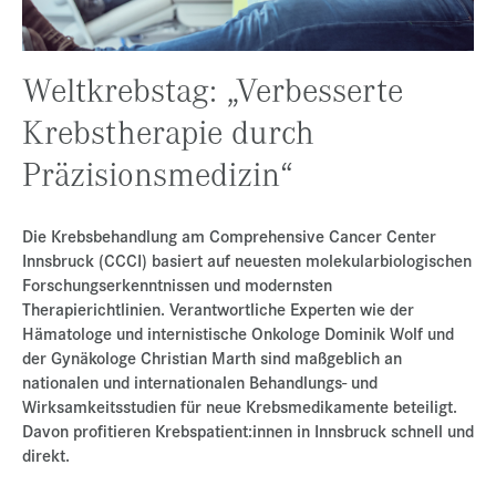
Presse
Jobs
Weltkrebstag: „Verbesserte
Kontakt
Krebstherapie durch
Datenschutz
Präzisionsmedizin“
Service-Links
de |
en
Die Krebsbehandlung am Comprehensive Cancer Center
Innsbruck (CCCI) basiert auf neuesten molekularbiologischen
Forschungserkenntnissen und modernsten
Therapierichtlinien. Verantwortliche Experten wie der
Hämatologe und internistische Onkologe Dominik Wolf und
der Gynäkologe Christian Marth sind maßgeblich an
nationalen und internationalen Behandlungs- und
Wirksamkeitsstudien für neue Krebsmedikamente beteiligt.
Davon profitieren Krebspatient:innen in Innsbruck schnell und
direkt.