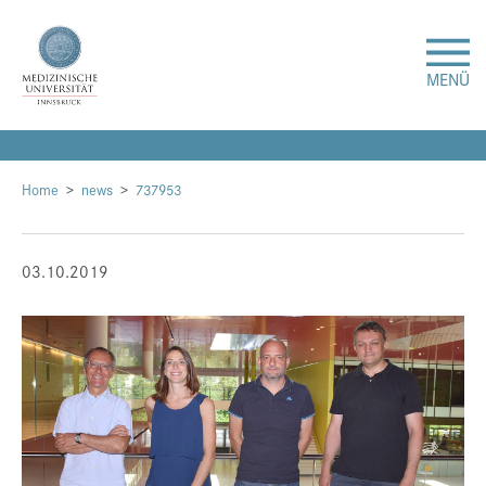
MENÜ
Forschung
Home
news
737953
Studium & Lehre
03.10.2019
Krankenversorgung
Über uns
Internationales
Events