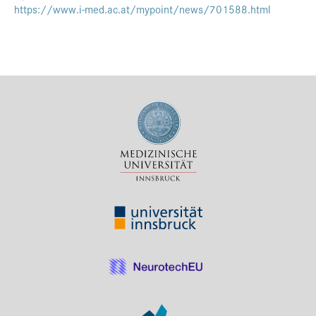
https://www.i-med.ac.at/mypoint/news/701588.html