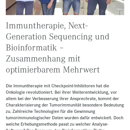
Presse
Jobs
Immuntherapie, Next-
Kontakt
Generation Sequencing und
Datenschutz
Bioinformatik –
Service-Links
Zusammenhang mit
de |
en
optimierbarem Mehrwert
Die Immuntherapie mit Checkpoint-Inhibitoren hat die
Onkologie revolutioniert. Bei ihrer Weiterentwicklung, vor
allem bei der Verbesserung ihrer Ansprechrate, kommt der
Charakterisierung der Tumorimmunität besondere Bedeutung
zu. Zahlreiche Technologien für die Gewinnung
tumorimmunologischer Daten wurden dafür entwickelt. Doch
welche Erhebungsmethode passt zu welcher Analyse-