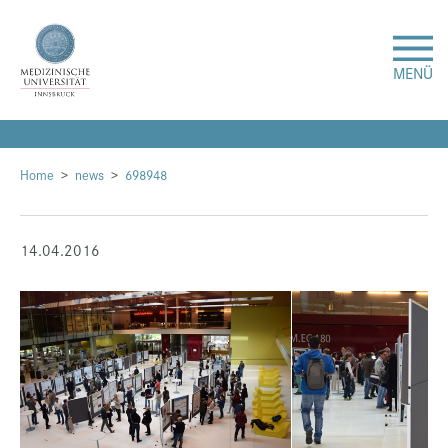
MENÜ
Forschung
Home
news
698948
Studium & Lehre
14.04.2016
Krankenversorgung
Über uns
Internationales
Events