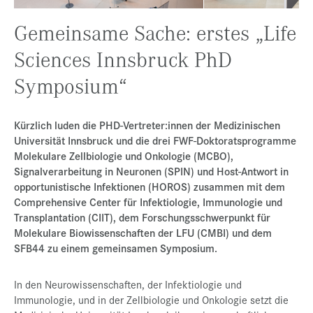
Presse
Gemeinsame Sache: erstes „Life
Jobs
Sciences Innsbruck PhD
Kontakt
Symposium“
Datenschutz
Service-Links
Kürzlich luden die PHD-Vertreter:innen der Medizinischen
Universität Innsbruck und die drei FWF-Doktoratsprogramme
de |
en
Molekulare Zellbiologie und Onkologie (MCBO),
Signalverarbeitung in Neuronen (SPIN) und Host-Antwort in
opportunistische Infektionen (HOROS) zusammen mit dem
Comprehensive Center für Infektiologie, Immunologie und
Transplantation (CIIT), dem Forschungsschwerpunkt für
Molekulare Biowissenschaften der LFU (CMBI) und dem
SFB44 zu einem gemeinsamen Symposium.
In den Neurowissenschaften, der Infektiologie und
Immunologie, und in der Zellbiologie und Onkologie setzt die