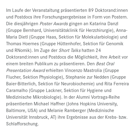
Im Laufe der Veranstaltung präsentierten 89 Doktorand:innen
und Postdocs ihre Forschungsergebnisse in Form von Postern.
Die diesjährigen
Poster Awards
gingen an Katarina Danzl
(Gruppe Bernhard, Universitätsklinik für Herzchirurgie), Anna-
Maria Dietl (Gruppe Haas, Sektion für Molekularbiologie) und
Thomas Hoernes (Gruppe Hüttenhofer, Sektion für Genomik
und RNomik). Im Zuge der
Short Talks
hatten 24
Doktorand:innen und Postdocs die Möglichkeit, ihre Arbeit vor
einem breiten Publikum zu präsentieren. Den
Best Oral
Presentation Award
erhielten Vincenzo Mastrolia (Gruppe
Flucher, Sektion Physiologie), Stephanie zur Nedden (Gruppe
Baier-Bitterlich, Sektion für Neurobiochemie) und Rita Ferreira
Caramalho (Gruppe Lackner, Sektion für Hygiene und
Medizinische Mikrobiologie). In der Alumni Vortrags-Reihe
präsentierten Michael Haffner (Johns Hopkins University,
Baltimore, USA) und Melanie Ramberger (Medizinische
Universität Innsbruck, AT) ihre Ergebnisse aus der Krebs- bzw.
Schlafforschung.