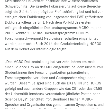
Medizinische Universität Innsbruck ihre wissenschaftlichen
Schwerpunkte. Die gezielte Fokussierung auf diese Bereiche
zeigt die Stärkefelder, trägt zur Profilschärfung bei und hat zur
erfolgreichen Etablierung von insgesamt drei FWF-geförderten
Doktoratskollegs geführt. Nach dem Vorbild des ersten
erfolgreich eingeführten Doktoratsprogramms MCBO im Jahr
2005, konnte 2007 das Doktoratsprogramm SPIN im
Forschungsschwerpunkt Neurowissenschaften eingerichtet
werden, dem schließlich 2014 das Graduiertenkolleg HOROS
auf dem Gebiet der Infektiologie folgte.
„Das MCBO-Doktoratskolleg hat vor zehn Jahren erstmals
einen Science Day an der MUI eingeführt, bei dem unsere PhD
Student:innen ihre Forschungsarbeiten präsentierten,
Forschungspreise verliehen und Gastsprecher eingeladen
wurden. Diesem Beispiel sind auch die DKs SPIN und HOROS
gefolgt und auch andere Gruppen wie das CIIT oder das CMBI
der Universität Innsbruck veranstalten jährliche Poster- oder
Science Days“, berichtet Prof. Bernhard Flucher, MCBO-
Sprecher und Organisator des gemeinsamen Symposiums, und