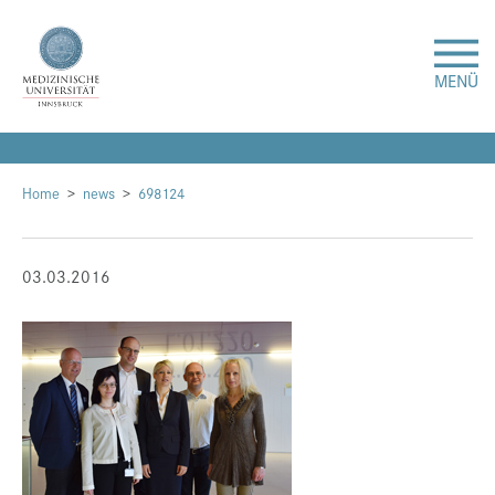
MENÜ
Forschung
Home
news
698124
Studium & Lehre
03.03.2016
Krankenversorgung
Über uns
Internationales
Events