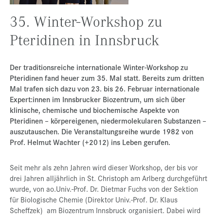
Presse
35. Winter-Workshop zu
Jobs
Pteridinen in Innsbruck
Kontakt
Der traditionsreiche internationale Winter-Workshop zu
Datenschutz
Pteridinen fand heuer zum 35. Mal statt. Bereits zum dritten
Service-Links
Mal trafen sich dazu von 23. bis 26. Februar internationale
Expert:innen im Innsbrucker Biozentrum, um sich über
de |
en
klinische, chemische und biochemische Aspekte von
Pteridinen – körpereigenen, niedermolekularen Substanzen –
auszutauschen. Die Veranstaltungsreihe wurde 1982 von
Prof. Helmut Wachter (+2012) ins Leben gerufen.
Seit mehr als zehn Jahren wird dieser Workshop, der bis vor
drei Jahren alljährlich in St. Christoph am Arlberg durchgeführt
wurde, von ao.Univ.-Prof. Dr. Dietmar Fuchs von der Sektion
für Biologische Chemie (Direktor Univ.-Prof. Dr. Klaus
Scheffzek) am Biozentrum Innsbruck organisiert. Dabei wird