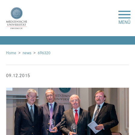
MENÜ
Forschung
Home
news
696320
Studium & Lehre
09.12.2015
Krankenversorgung
Über uns
Internationales
Events