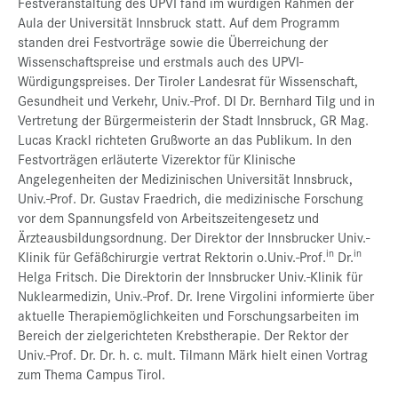
Festveranstaltung des UPVI fand im würdigen Rahmen der
Aula der Universität Innsbruck statt. Auf dem Programm
standen drei Festvorträge sowie die Überreichung der
Wissenschaftspreise und erstmals auch des UPVI-
Würdigungspreises. Der Tiroler Landesrat für Wissenschaft,
Gesundheit und Verkehr, Univ.-Prof. DI Dr. Bernhard Tilg und in
Vertretung der Bürgermeisterin der Stadt Innsbruck, GR Mag.
Lucas Krackl richteten Grußworte an das Publikum. In den
Festvorträgen erläuterte Vizerektor für Klinische
Angelegenheiten der Medizinischen Universität Innsbruck,
Univ.-Prof. Dr. Gustav Fraedrich, die medizinische Forschung
vor dem Spannungsfeld von Arbeitszeitengesetz und
Ärzteausbildungsordnung. Der Direktor der Innsbrucker Univ.-
in
in
Klinik für Gefäßchirurgie vertrat Rektorin o.Univ.-Prof.
Dr.
Helga Fritsch. Die Direktorin der Innsbrucker Univ.-Klinik für
Nuklearmedizin, Univ.-Prof. Dr. Irene Virgolini informierte über
aktuelle Therapiemöglichkeiten und Forschungsarbeiten im
Bereich der zielgerichteten Krebstherapie. Der Rektor der
Univ.-Prof. Dr. Dr. h. c. mult. Tilmann Märk hielt einen Vortrag
zum Thema Campus Tirol.