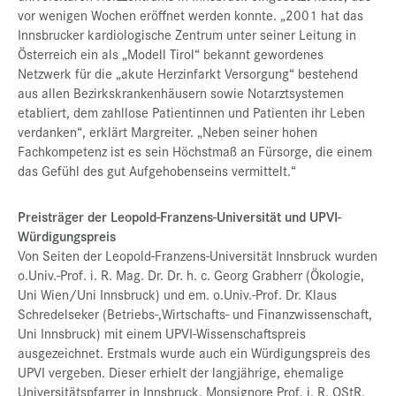
vor wenigen Wochen eröffnet werden konnte. „2001 hat das
Innsbrucker kardiologische Zentrum unter seiner Leitung in
Österreich ein als „Modell Tirol“ bekannt gewordenes
Netzwerk für die „akute Herzinfarkt Versorgung“ bestehend
aus allen Bezirkskrankenhäusern sowie Notarztsystemen
etabliert, dem zahllose Patientinnen und Patienten ihr Leben
verdanken“, erklärt Margreiter. „Neben seiner hohen
Fachkompetenz ist es sein Höchstmaß an Fürsorge, die einem
das Gefühl des gut Aufgehobenseins vermittelt.“
Preisträger der Leopold-Franzens-Universität und UPVI-
Würdigungspreis
Von Seiten der Leopold-Franzens-Universität Innsbruck wurden
o.Univ.-Prof. i. R. Mag. Dr. Dr. h. c. Georg Grabherr (Ökologie,
Uni Wien/Uni Innsbruck) und em. o.Univ.-Prof. Dr. Klaus
Schredelseker (Betriebs-,Wirtschafts- und Finanzwissenschaft,
Uni Innsbruck) mit einem UPVI-Wissenschaftspreis
ausgezeichnet. Erstmals wurde auch ein Würdigungspreis des
UPVI vergeben. Dieser erhielt der langjährige, ehemalige
Universitätspfarrer in Innsbruck, Monsignore Prof. i. R. OStR.