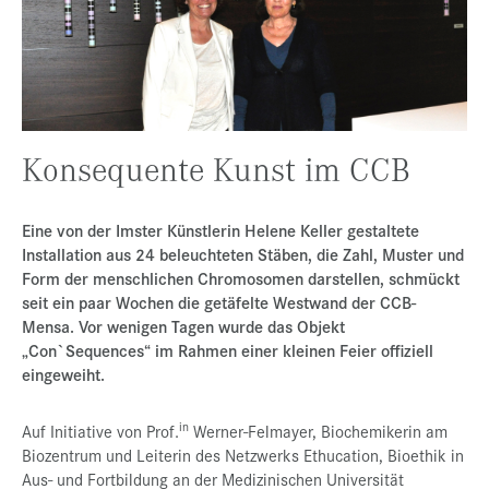
Presse
Jobs
Kontakt
Datenschutz
Konsequente Kunst im CCB
Service-Links
Eine von der Imster Künstlerin Helene Keller gestaltete
de |
en
Installation aus 24 beleuchteten Stäben, die Zahl, Muster und
Form der menschlichen Chromosomen darstellen, schmückt
seit ein paar Wochen die getäfelte Westwand der CCB-
Mensa. Vor wenigen Tagen wurde das Objekt
„Con`Sequences“ im Rahmen einer kleinen Feier offiziell
eingeweiht.
in
Auf Initiative von Prof.
Werner-Felmayer, Biochemikerin am
Biozentrum und Leiterin des Netzwerks Ethucation, Bioethik in
Aus- und Fortbildung an der Medizinischen Universität