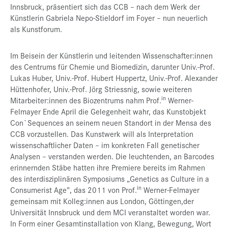
Innsbruck, präsentiert sich das CCB – nach dem Werk der
Künstlerin Gabriela Nepo-Stieldorf im Foyer – nun neuerlich
als Kunstforum.
Im Beisein der Künstlerin und leitenden Wissenschafter:innen
des Centrums für Chemie und Biomedizin, darunter Univ.-Prof.
Lukas Huber, Univ.-Prof. Hubert Huppertz, Univ.-Prof. Alexander
Hüttenhofer, Univ.-Prof. Jörg Striessnig, sowie weiteren
in
Mitarbeiter:innen des Biozentrums nahm Prof.
Werner-
Felmayer Ende April die Gelegenheit wahr, das Kunstobjekt
Con`Sequences an seinem neuen Standort in der Mensa des
CCB vorzustellen. Das Kunstwerk will als Interpretation
wissenschaftlicher Daten – im konkreten Fall genetischer
Analysen – verstanden werden. Die leuchtenden, an Barcodes
erinnernden Stäbe hatten ihre Premiere bereits im Rahmen
des interdisziplinären Symposiums „Genetics as Culture in a
in
Consumerist Age”, das 2011 von Prof.
Werner-Felmayer
gemeinsam mit Kolleg:innen aus London, Göttingen,der
Universität Innsbruck und dem MCI veranstaltet worden war.
In Form einer Gesamtinstallation von Klang, Bewegung, Wort