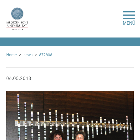
MENÜ
Forschung
Home
news
672806
Studium & Lehre
06.05.2013
Krankenversorgung
Über uns
Internationales
Events