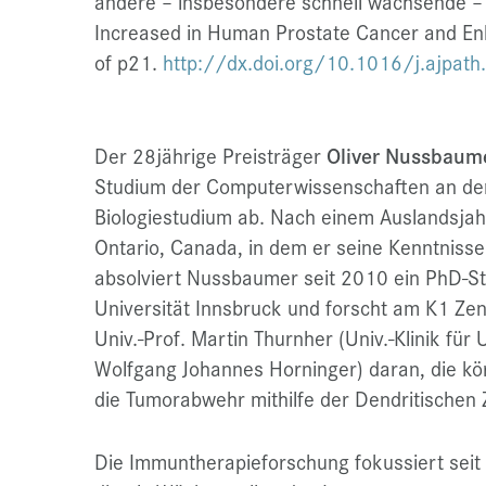
andere – insbesondere schnell wachsende – 
Increased in Human Prostate Cancer and Enha
of p21.
http://dx.doi.org/10.1016/j.ajpat
Der 28jährige Preisträger
Oliver Nussbaum
Studium der Computerwissenschaften an der 
Biologiestudium ab. Nach einem Auslandsjah
Ontario, Canada, in dem er seine Kenntnisse 
absolviert Nussbaumer seit 2010 ein PhD-S
Universität Innsbruck und forscht am K1 Zen
Univ.-Prof. Martin Thurnher (Univ.-Klinik für U
Wolfgang Johannes Horninger) daran, die k
die Tumorabwehr mithilfe der Dendritischen Z
Die Immuntherapieforschung fokussiert seit v