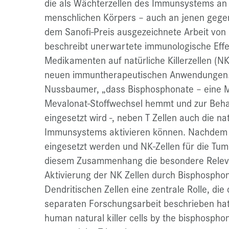
die als Wächterzellen des Immunsystems an
menschlichen Körpers – auch an jenen gegen 
dem Sanofi-Preis ausgezeichnete Arbeit von
beschreibt unerwartete immunologische Effe
Medikamenten auf natürliche Killerzellen (N
neuen immuntherapeutischen Anwendungen. 
Nussbaumer, „dass Bisphosphonate – eine 
Mevalonat-Stoffwechsel hemmt und zur Beh
eingesetzt wird -, neben T Zellen auch die nat
Immunsystems aktivieren können. Nachdem 
eingesetzt werden und NK-Zellen für die Tumo
diesem Zusammenhang die besondere Relevan
Aktivierung der NK Zellen durch Bisphospho
Dendritischen Zellen eine zentrale Rolle, di
separaten Forschungsarbeit beschrieben hat
human natural killer cells by the bisphosphon