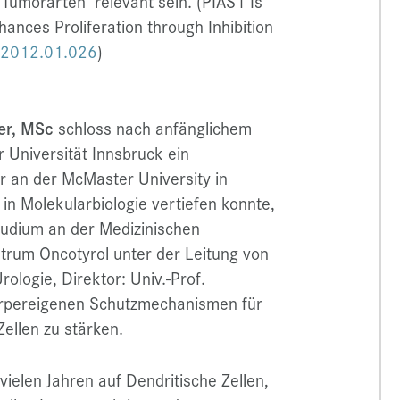
Tumorarten relevant sein. (PIAS1 Is
nces Proliferation through Inhibition
h.2012.01.026
)
er, MSc
schloss nach anfänglichem
Universität Innsbruck ein
r an der McMaster University in
in Molekularbiologie vertiefen konnte,
tudium an der Medizinischen
trum Oncotyrol unter der Leitung von
rologie, Direktor: Univ.-Prof.
örpereigenen Schutzmechanismen für
ellen zu stärken.
ielen Jahren auf Dendritische Zellen,