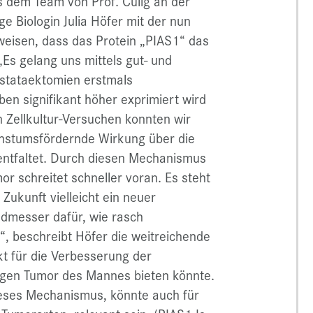
s dem Team von Prof. Culig an der
ge Biologin Julia Höfer mit der nun
eisen, dass das Protein „PIAS1“ das
Es gelang uns mittels gut- und
stataektomien erstmals
en signifikant höher exprimiert wird
 Zellkultur-Versuchen konnten wir
hstumsfördernde Wirkung über die
 entfaltet. Durch diesen Mechanismus
r schreitet schneller voran. Es steht
Zukunft vielleicht ein neuer
radmesser dafür, wie rasch
“, beschreibt Höfer die weitreichende
t für die Verbesserung der
tigen Tumor des Mannes bieten könnte.
ieses Mechanismus, könnte auch für