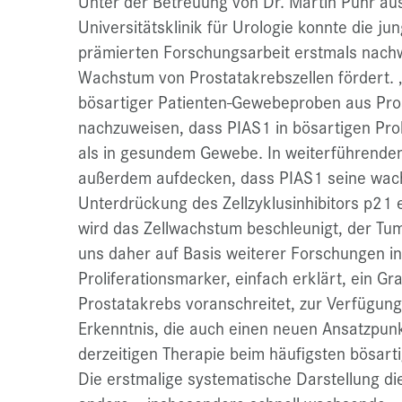
Unter der Betreuung von Dr. Martin Puhr au
Universitätsklinik für Urologie konnte die jun
prämierten Forschungsarbeit erstmals nachw
Wachstum von Prostatakrebszellen fördert. „
bösartiger Patienten-Gewebeproben aus Pro
nachzuweisen, dass PIAS1 in bösartigen Prob
als in gesundem Gewebe. In weiterführenden
außerdem aufdecken, dass PIAS1 seine wac
Unterdrückung des Zellzyklusinhibitors p21
wird das Zellwachstum beschleunigt, der Tumo
uns daher auf Basis weiterer Forschungen in 
Proliferationsmarker, einfach erklärt, ein G
Prostatakrebs voranschreitet, zur Verfügung
Erkenntnis, die auch einen neuen Ansatzpunk
derzeitigen Therapie beim häufigsten bösar
Die erstmalige systematische Darstellung d