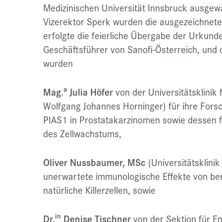
Medizinischen Universität Innsbruck ausgew
Vizerektor Sperk wurden die ausgezeichneten
erfolgte die feierliche Übergabe der Urkun
Geschäftsführer von Sanofi-Österreich, und 
wurden
a
Mag.
Julia Höfer
von der Universitätsklinik f
Wolfgang Johannes Horninger) für ihre Fors
PIAS1 in Prostatakarzinomen sowie dessen fu
des Zellwachstums,
Oliver Nussbaumer, MSc
(Universitätsklinik
unerwartete immunologische Effekte von be
natürliche Killerzellen, sowie
in
Dr.
Denise Tischner
von der Sektion für E