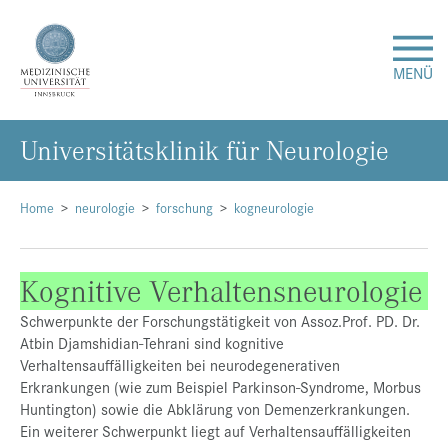
MENÜ
Uni­ver­si­täts­kli­nik für Neu­ro­lo­gie
Forschung
Studium & Lehre
Home
neurologie
forschung
kogneurologie
Krankenversorgung
Kognitive Verhaltensneurologie
Schwerpunkte der Forschungstätigkeit von Assoz.Prof. PD. Dr.
Über uns
Atbin Djamshidian-Tehrani sind kognitive
Verhaltensauffälligkeiten bei neurodegenerativen
Internationales
Erkrankungen (wie zum Beispiel Parkinson-Syndrome, Morbus
Huntington) sowie die Abklärung von Demenzerkrankungen.
Ein weiterer Schwerpunkt liegt auf Verhaltensauffälligkeiten
Events