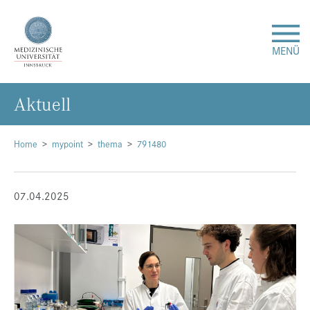
MENÜ
Ak­tu­ell
Forschung
Studium & Lehre
Home
mypoint
thema
791480
Krankenversorgung
07.04.2025
Über uns
Internationales
Events