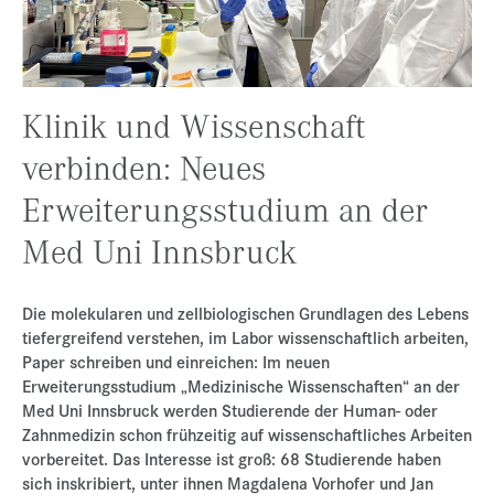
Presse
Jobs
Kontakt
Klinik und Wissenschaft
Datenschutz
verbinden: Neues
Service-Links
Erweiterungsstudium an der
de |
en
Med Uni Innsbruck
Die molekularen und zellbiologischen Grundlagen des Lebens
tiefergreifend verstehen, im Labor wissenschaftlich arbeiten,
Paper schreiben und einreichen: Im neuen
Erweiterungsstudium „Medizinische Wissenschaften“ an der
Med Uni Innsbruck werden Studierende der Human- oder
Zahnmedizin schon frühzeitig auf wissenschaftliches Arbeiten
vorbereitet. Das Interesse ist groß: 68 Studierende haben
sich inskribiert, unter ihnen Magdalena Vorhofer und Jan