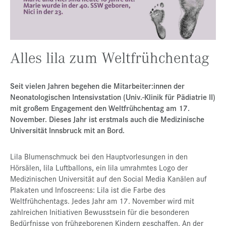
Presse
Jobs
Kontakt
Alles lila zum Weltfrühchentag
Datenschutz
Seit vielen Jahren begehen die Mitarbeiter:innen der
Service-Links
Neonatologischen Intensivstation (Univ.-Klinik für Pädiatrie II)
de |
en
mit großem Engagement den Weltfrühchentag am 17.
November. Dieses Jahr ist erstmals auch die Medizinische
Universität Innsbruck mit an Bord.
Lila Blumenschmuck bei den Hauptvorlesungen in den
Hörsälen, lila Luftballons, ein lila umrahmtes Logo der
Medizinischen Universität auf den Social Media Kanälen auf
Plakaten und Infoscreens: Lila ist die Farbe des
Weltfrühchentags. Jedes Jahr am 17. November wird mit
zahlreichen Initiativen Bewusstsein für die besonderen
Bedürfnisse von frühgeborenen Kindern geschaffen. An der