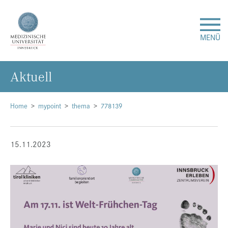
MENÜ
Ak­tu­ell
Forschung
Studium & Lehre
Home
mypoint
thema
778139
Krankenversorgung
15.11.2023
Über uns
Internationales
Events