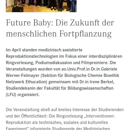
Presse
Jobs
Future Baby: Die Zukunft der
Kontakt
menschlichen Fortpflanzung
Datenschutz
Im April standen medizinisch assistierte
Service-Links
Reproduktionstechnologien im Fokus einer interdisziplinären
de |
en
Ringvorlesung, Podiumsdiskussion und Filmpremiere. Die
Veranstaltungen wurden von ao.Univ.Prof.in Dr.in Gabriele
Werner-Felmayer (Sektion für Biologische Chemie Bioethik
Netzwerk Ethucation) gemeinsam mit Dr.in Irene Berkel,
Studiendekanin der Fakultät für Bildungswissenschaften
(LFU) organisiert.
Die Veranstaltung stieß auf breites Interesse der Studierenden
und der Öffentlichkeit: Die Ringvorlesung „Interventionen:
Reproduktion als technisches, soziales und kulturelles
Experiment“ informierte Studierende der Medizinischen