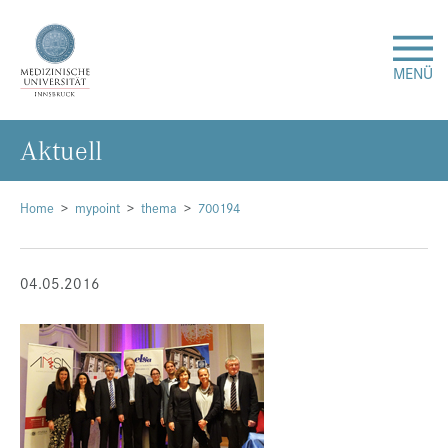
MENÜ
Ak­tu­ell
Forschung
Studium & Lehre
Home
mypoint
thema
700194
Krankenversorgung
04.05.2016
Über uns
Internationales
Events