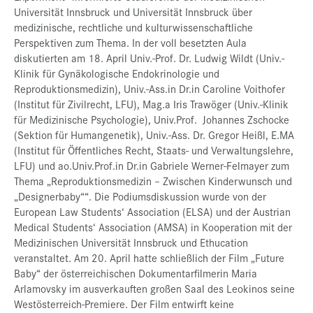
Universität Innsbruck und Universität Innsbruck über
medizinische, rechtliche und kulturwissenschaftliche
Perspektiven zum Thema. In der voll besetzten Aula
diskutierten am 18. April Univ.-Prof. Dr. Ludwig Wildt (Univ.-
Klinik für Gynäkologische Endokrinologie und
Reproduktionsmedizin), Univ.-Ass.in Dr.in Caroline Voithofer
(Institut für Zivilrecht, LFU), Mag.a Iris Trawöger (Univ.-Klinik
für Medizinische Psychologie), Univ.Prof. Johannes Zschocke
(Sektion für Humangenetik), Univ.-Ass. Dr. Gregor Heißl, E.MA
(Institut für Öffentliches Recht, Staats- und Verwaltungslehre,
LFU) und ao.Univ.Prof.in Dr.in Gabriele Werner-Felmayer zum
Thema „Reproduktionsmedizin – Zwischen Kinderwunsch und
„Designerbaby““. Die Podiumsdiskussion wurde von der
European Law Students‘ Association (ELSA) und der Austrian
Medical Students‘ Association (AMSA) in Kooperation mit der
Medizinischen Universität Innsbruck und Ethucation
veranstaltet. Am 20. April hatte schließlich der Film „Future
Baby“ der österreichischen Dokumentarfilmerin Maria
Arlamovsky im ausverkauften großen Saal des Leokinos seine
Westösterreich-Premiere. Der Film entwirft keine