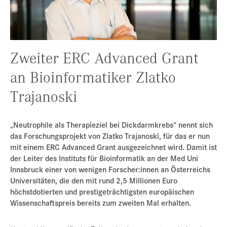
Presse
Jobs
Kontakt
Zweiter ERC Advanced Grant
Datenschutz
an Bioinformatiker Zlatko
Service-Links
Trajanoski
de |
en
„Neutrophile als Therapieziel bei Dickdarmkrebs“ nennt sich
das Forschungsprojekt von Zlatko Trajanoski, für das er nun
mit einem ERC Advanced Grant ausgezeichnet wird. Damit ist
der Leiter des Instituts für Bioinformatik an der Med Uni
Innsbruck einer von wenigen Forscher:innen an Österreichs
Universitäten, die den mit rund 2,5 Millionen Euro
höchstdotierten und prestigeträchtigsten europäischen
Wissenschaftspreis bereits zum zweiten Mal erhalten.