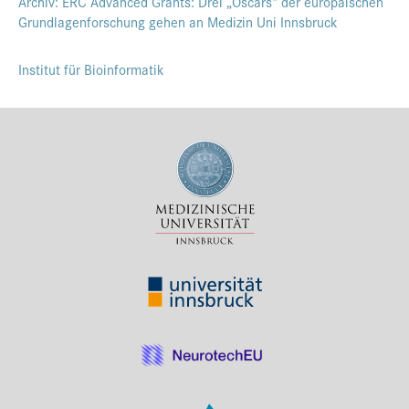
Archiv: ERC Advanced Grants: Drei „Oscars“ der europäischen
Grundlagenforschung gehen an Medizin Uni Innsbruck
Institut für Bioinformatik