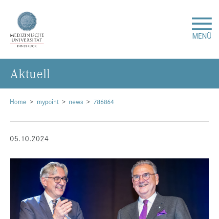
MENÜ
Ak­tu­ell
Forschung
Studium & Lehre
Home
mypoint
news
786864
Krankenversorgung
05.10.2024
Über uns
Internationales
Events