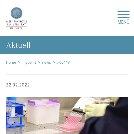
MENÜ
Ak­tu­ell
Forschung
Studium & Lehre
Home
mypoint
news
760419
Krankenversorgung
22.02.2022
Über uns
Internationales
Events