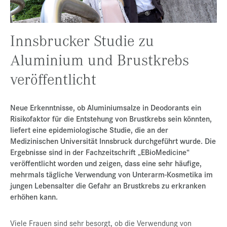
Presse
Jobs
Innsbrucker Studie zu
Kontakt
Aluminium und Brustkrebs
Datenschutz
veröffentlicht
Service-Links
de |
en
Neue Erkenntnisse, ob Aluminiumsalze in Deodorants ein
Risikofaktor für die Entstehung von Brustkrebs sein könnten,
liefert eine epidemiologische Studie, die an der
Medizinischen Universität Innsbruck durchgeführt wurde. Die
Ergebnisse sind in der Fachzeitschrift „EBioMedicine“
veröffentlicht worden und zeigen, dass eine sehr häufige,
mehrmals tägliche Verwendung von Unterarm-Kosmetika im
jungen Lebensalter die Gefahr an Brustkrebs zu erkranken
erhöhen kann.
Viele Frauen sind sehr besorgt, ob die Verwendung von