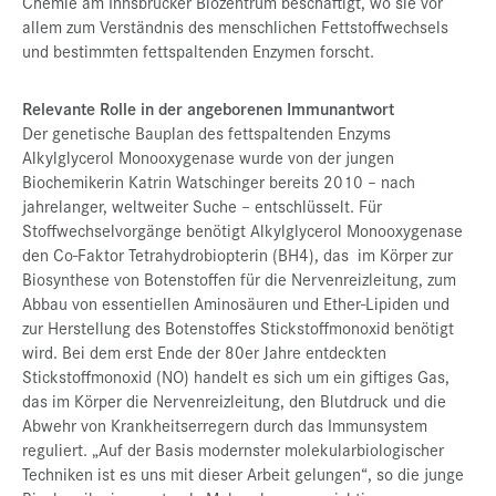
Chemie am Innsbrucker Biozentrum beschäftigt, wo sie vor
allem zum Verständnis des menschlichen Fettstoffwechsels
und bestimmten fettspaltenden Enzymen forscht.
Relevante Rolle in der angeborenen Immunantwort
Der genetische Bauplan des fettspaltenden Enzyms
Alkylglycerol Monooxygenase wurde von der jungen
Biochemikerin Katrin Watschinger bereits 2010 – nach
jahrelanger, weltweiter Suche – entschlüsselt. Für
Stoffwechselvorgänge benötigt Alkylglycerol Monooxygenase
den Co-Faktor Tetrahydrobiopterin (BH4), das im Körper zur
Biosynthese von Botenstoffen für die Nervenreizleitung, zum
Abbau von essentiellen Aminosäuren und Ether-Lipiden und
zur Herstellung des Botenstoffes Stickstoffmonoxid benötigt
wird. Bei dem erst Ende der 80er Jahre entdeckten
Stickstoffmonoxid (NO) handelt es sich um ein giftiges Gas,
das im Körper die Nervenreizleitung, den Blutdruck und die
Abwehr von Krankheitserregern durch das Immunsystem
reguliert. „Auf der Basis modernster molekularbiologischer
Techniken ist es uns mit dieser Arbeit gelungen“, so die junge