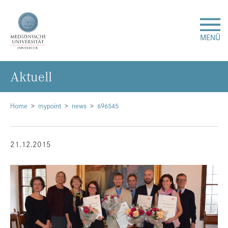
MENÜ
Ak­tu­ell
Forschung
Studium & Lehre
Home
mypoint
news
696545
Krankenversorgung
21.12.2015
Über uns
Internationales
Events