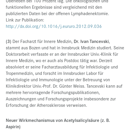
Überleben bei 100 Prozent lag. Die onkologischen und
funktionellen Ergebnisse sind vergleichend mit den
publizierten Daten bei der offenen Lymphadenektomie.
Link zur Publikation:
http://dx.doi.org/10.1016/j.eururo.2012.09.036
(3)
Der Facharzt für Innere Medizin,
Dr. Ivan Tancevski
,
stammt aus Bozen und hat in Innsbruck Medizin studiert. Seine
Doktorarbeit verfasste er an der Innsbrucker Univ.-Klinik für
Innere Medizin, wo er auch als Postdoc tätig war. Derzeit
absolviert er seine Facharztausbildung für Infektiologie und
Tropenmedizin, und forscht im Innsbrucker Labor für
Infektiologie und Immunologie unter der Betreuung von
Klinikdirektor Univ.-Prof. Dr. Günter Weiss. Tancevski kann auf
mehrere hervorragende Forschungspublikationen,
Auszeichnungen und Forschungsprojekte insbesondere zur
Erforschung der Atherosklerose verweisen.
Neuer Wirkmechanismus von Acetylsalicylsäure (z. B.
Aspirin)