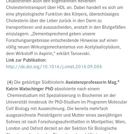
Leukotrienen auch den sogenannten Reversen
Cholesterintransport über HDL an. Dabei handelt es sich um
eine physiologische Funktion des Körpers, überschüssiges
Cholesterin über die Leber zurück in den Darm zu
transportieren und auszuscheiden, anstatt in den Blutgefäßen
einzulagern. „Dementsprechend geben unsere
Forschungsergebnisse entscheidende Hinweise auf einen
völlig neuen Wirkungsmechanismus von Acetylsalicylsäure,
dem Wirkstoff in Aspirin,“ erklärt Tancevski.
Link zur Publikation:
http://dx.doi.org/10.1016/j.cmet.2014.09.004
a
(4)
Die gebürtige Südtirolerin
Assistenzprofessorin
Mag.
Katrin Watschinger PhD
absolvierte nach einem
Chemiestudium mit Spezialisierung in Biochemie an der
Universität Innsbruck ihr PhD-Studium im Programm Molecular
Cell Biology mit Auszeichnung. Die bereits mehrfach
ausgezeichnete Preisträgerin und Mutter eines zweijährigen
Sohnes ist nach Forschungsaufenthalten in Montpellier, Wien,
London und Oxford derzeit an der Sektion für Biologische