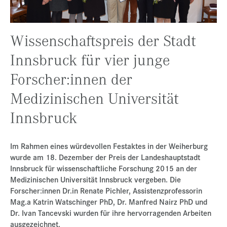
Presse
Jobs
Wissenschaftspreis der Stadt
Kontakt
Innsbruck für vier junge
Datenschutz
Forscher:innen der
Service-Links
Medizinischen Universität
de |
en
Innsbruck
Im Rahmen eines würdevollen Festaktes in der Weiherburg
wurde am 18. Dezember der Preis der Landeshauptstadt
Innsbruck für wissenschaftliche Forschung 2015 an der
Medizinischen Universität Innsbruck vergeben. Die
Forscher:innen Dr.in Renate Pichler, Assistenzprofessorin
Mag.a Katrin Watschinger PhD, Dr. Manfred Nairz PhD und
Dr. Ivan Tancevski wurden für ihre hervorragenden Arbeiten
ausgezeichnet.