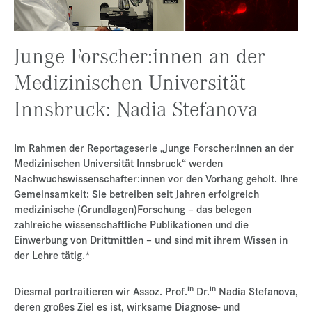
Presse
Jobs
Junge Forscher:innen an der
Kontakt
Medizinischen Universität
Datenschutz
Innsbruck: Nadia Stefanova
Service-Links
de |
en
Im Rahmen der Reportageserie „Junge Forscher:innen an der
Medizinischen Universität Innsbruck“ werden
Nachwuchswissenschafter:innen vor den Vorhang geholt. Ihre
Gemeinsamkeit: Sie betreiben seit Jahren erfolgreich
medizinische (Grundlagen)Forschung – das belegen
zahlreiche wissenschaftliche Publikationen und die
Einwerbung von Drittmittlen – und sind mit ihrem Wissen in
der Lehre tätig.*
in
in
Diesmal portraitieren wir Assoz. Prof.
Dr.
Nadia Stefanova,
deren großes Ziel es ist, wirksame Diagnose- und