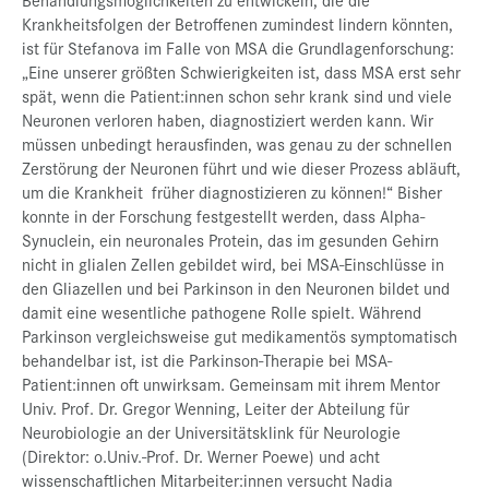
Krankheitsfolgen der Betroffenen zumindest lindern könnten,
ist für Stefanova im Falle von MSA die Grundlagenforschung:
„Eine unserer größten Schwierigkeiten ist, dass MSA erst sehr
spät, wenn die Patient:innen schon sehr krank sind und viele
Neuronen verloren haben, diagnostiziert werden kann. Wir
müssen unbedingt herausfinden, was genau zu der schnellen
Zerstörung der Neuronen führt und wie dieser Prozess abläuft,
um die Krankheit früher diagnostizieren zu können!“ Bisher
konnte in der Forschung festgestellt werden, dass Alpha-
Synuclein, ein neuronales Protein, das im gesunden Gehirn
nicht in glialen Zellen gebildet wird, bei MSA-Einschlüsse in
den Gliazellen und bei Parkinson in den Neuronen bildet und
damit eine wesentliche pathogene Rolle spielt. Während
Parkinson vergleichsweise gut medikamentös symptomatisch
behandelbar ist, ist die Parkinson-Therapie bei MSA-
Patient:innen oft unwirksam. Gemeinsam mit ihrem Mentor
Univ. Prof. Dr. Gregor Wenning, Leiter der Abteilung für
Neurobiologie an der Universitätsklink für Neurologie
(Direktor: o.Univ.-Prof. Dr. Werner Poewe) und acht
wissenschaftlichen Mitarbeiter:innen versucht Nadia