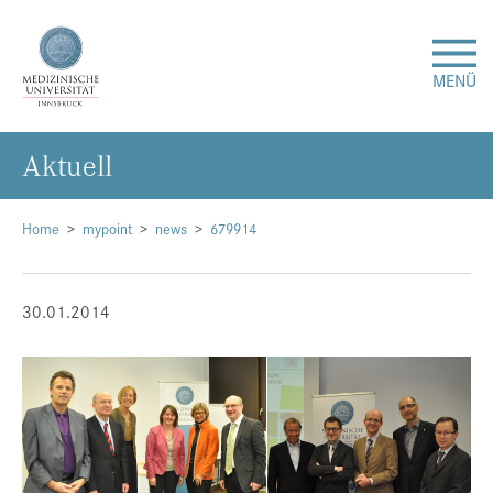
MENÜ
Ak­tu­ell
Forschung
Studium & Lehre
Home
mypoint
news
679914
Krankenversorgung
30.01.2014
Über uns
Internationales
Events