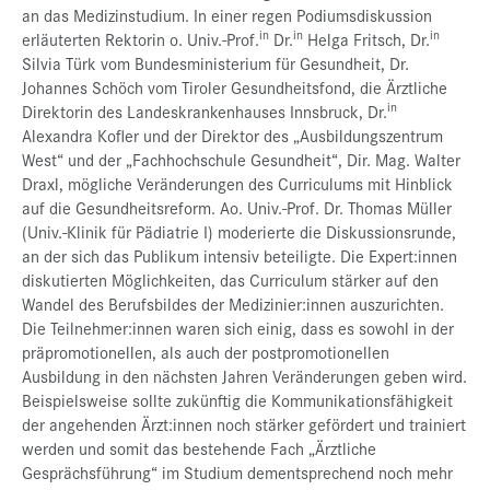
an das Medizinstudium. In einer regen Podiumsdiskussion
in
in
in
erläuterten Rektorin o. Univ.-Prof.
Dr.
Helga Fritsch, Dr.
Silvia Türk vom Bundesministerium für Gesundheit, Dr.
Johannes Schöch vom Tiroler Gesundheitsfond, die Ärztliche
in
Direktorin des Landeskrankenhauses Innsbruck, Dr.
Alexandra Kofler und der Direktor des „Ausbildungszentrum
West“ und der „Fachhochschule Gesundheit“, Dir. Mag. Walter
Draxl, mögliche Veränderungen des Curriculums mit Hinblick
auf die Gesundheitsreform. Ao. Univ.-Prof. Dr. Thomas Müller
(Univ.-Klinik für Pädiatrie I) moderierte die Diskussionsrunde,
an der sich das Publikum intensiv beteiligte. Die Expert:innen
diskutierten Möglichkeiten, das Curriculum stärker auf den
Wandel des Berufsbildes der Medizinier:innen auszurichten.
Die Teilnehmer:innen waren sich einig, dass es sowohl in der
präpromotionellen, als auch der postpromotionellen
Ausbildung in den nächsten Jahren Veränderungen geben wird.
Beispielsweise sollte zukünftig die Kommunikationsfähigkeit
der angehenden Ärzt:innen noch stärker gefördert und trainiert
werden und somit das bestehende Fach „Ärztliche
Gesprächsführung“ im Studium dementsprechend noch mehr