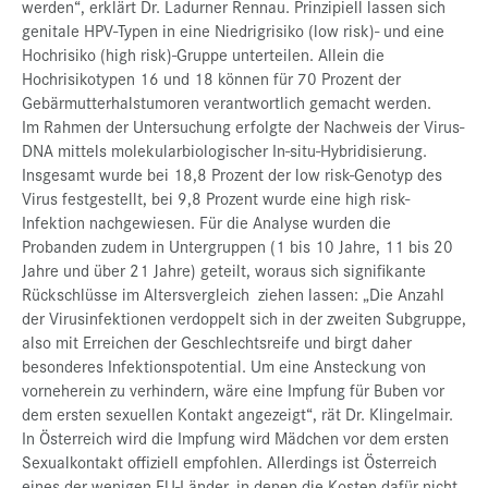
werden“, erklärt Dr. Ladurner Rennau. Prinzipiell lassen sich
genitale HPV-Typen in eine Niedrigrisiko (low risk)- und eine
Hochrisiko (high risk)-Gruppe unterteilen. Allein die
Hochrisikotypen 16 und 18 können für 70 Prozent der
Gebärmutterhalstumoren verantwortlich gemacht werden.
Im Rahmen der Untersuchung erfolgte der Nachweis der Virus-
DNA mittels molekularbiologischer In-situ-Hybridisierung.
Insgesamt wurde bei 18,8 Prozent der low risk-Genotyp des
Virus festgestellt, bei 9,8 Prozent wurde eine high risk-
Infektion nachgewiesen. Für die Analyse wurden die
Probanden zudem in Untergruppen (1 bis 10 Jahre, 11 bis 20
Jahre und über 21 Jahre) geteilt, woraus sich signifikante
Rückschlüsse im Altersvergleich ziehen lassen: „Die Anzahl
der Virusinfektionen verdoppelt sich in der zweiten Subgruppe,
also mit Erreichen der Geschlechtsreife und birgt daher
besonderes Infektionspotential. Um eine Ansteckung von
vorneherein zu verhindern, wäre eine Impfung für Buben vor
dem ersten sexuellen Kontakt angezeigt“, rät Dr. Klingelmair.
In Österreich wird die Impfung wird Mädchen vor dem ersten
Sexualkontakt offiziell empfohlen. Allerdings ist Österreich
eines der wenigen EU-Länder, in denen die Kosten dafür nicht