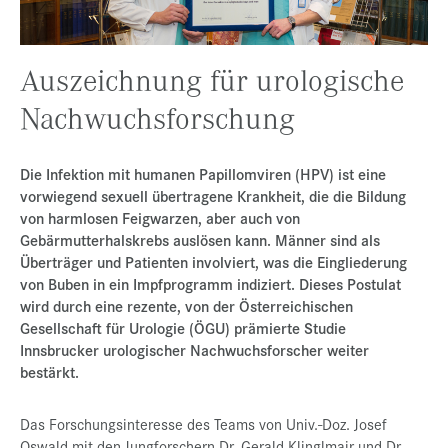
Presse
Jobs
Auszeichnung für urologische
Kontakt
Nachwuchsforschung
Datenschutz
Die Infektion mit humanen Papillomviren (HPV) ist eine
Service-Links
vorwiegend sexuell übertragene Krankheit, die die Bildung
de |
en
von harmlosen Feigwarzen, aber auch von
Gebärmutterhalskrebs auslösen kann. Männer sind als
Überträger und Patienten involviert, was die Eingliederung
von Buben in ein Impfprogramm indiziert. Dieses Postulat
wird durch eine rezente, von der Österreichischen
Gesellschaft für Urologie (ÖGU) prämierte Studie
Innsbrucker urologischer Nachwuchsforscher weiter
bestärkt.
Das Forschungsinteresse des Teams von Univ.-Doz. Josef
Oswald mit den Jungforschern Dr. Gerald Klinglmair und Dr.