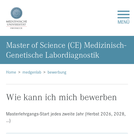
MENÜ
Mas­ter of Sci­ence (CE) Me­di­zi­nisch-
Forschung
Ge­ne­ti­sche La­bor­dia­gnos­tik
Studium & Lehre
Home
medgenlab
bewerbung
Krankenversorgung
Wie kann ich mich bewerben
Über uns
Internationales
Masterlehrgangs-Start jedes zweite Jahr (Herbst 2026, 2028,
…)
Events