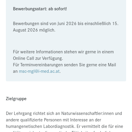
Presse
Bewerbungsstart: ab sofort!
Jobs
Bewerbungen sind von Juni 2026 bis einschließlich 15.
August 2026 möglich.
Kontakt
Datenschutz
Für weitere Informationen stehen wir gerne in einem
Service-Links
Online Call zur Verfügung.
de |
en
Für Terminvereinbarungen senden Sie gerne eine Mail
an
msc-mgl@i-med.ac.at
.
Zielgruppe
Der Lehrgang richtet sich an Naturwissenschaftler:innen und
andere qualifizierte Personen mit Interesse an der
humangenetischen Labordiagnostik. Er vermittelt die für eine