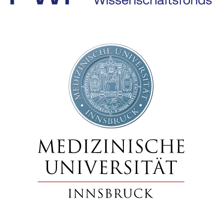
Presse
Jobs
Kontakt
Datenschutz
Service-Links
de |
en