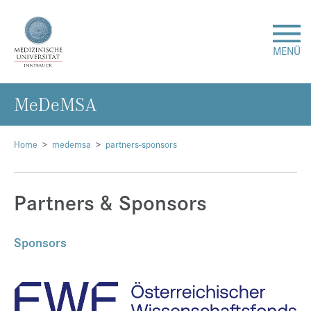
MENÜ
Me­DeMSA
Forschung
Studium & Lehre
Home
medemsa
partners-sponsors
Krankenversorgung
Partners & Sponsors
Über uns
Sponsors
Internationales
Events