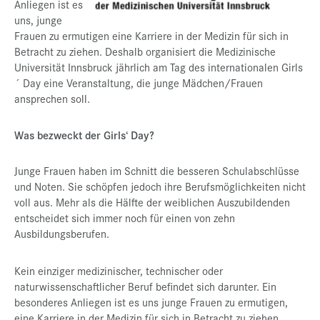
Anliegen ist es
Presse
uns, junge
Frauen zu ermutigen eine Karriere in der Medizin für sich in
Jobs
Betracht zu ziehen. Deshalb organisiert die Medizinische
Universität Innsbruck jährlich am Tag des internationalen Girls
Kontakt
´ Day eine Veranstaltung, die junge Mädchen/Frauen
ansprechen soll.
Datenschutz
Service-Links
Was bezweckt der Girls‘ Day?
de |
en
Junge Frauen haben im Schnitt die besseren Schulabschlüsse
und Noten. Sie schöpfen jedoch ihre Berufsmöglichkeiten nicht
voll aus. Mehr als die Hälfte der weiblichen Auszubildenden
entscheidet sich immer noch für einen von zehn
Ausbildungsberufen.
Kein einziger medizinischer, technischer oder
naturwissenschaftlicher Beruf befindet sich darunter. Ein
besonderes Anliegen ist es uns junge Frauen zu ermutigen,
eine Karriere in der Medizin für sich in Betracht zu ziehen.