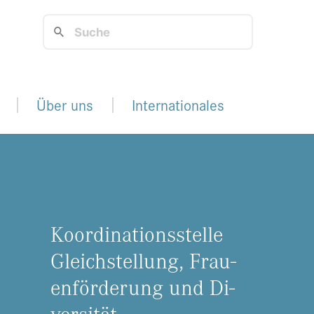
Über uns
Internationales
Ko­or­di­na­ti­ons­stel­le
Gleich­stel­lung, Frau­
en­för­de­rung und Di­
ver­si­tät