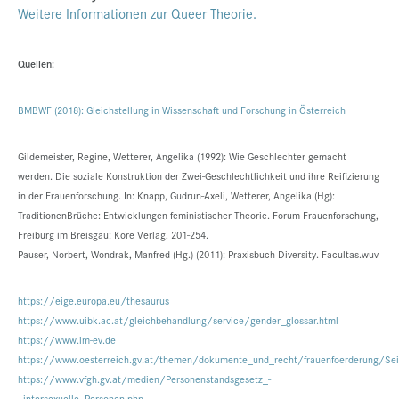
Weitere Informationen zur Queer Theorie.
Quellen:
BMBWF (2018):
Gleichstellung in Wissenschaft und Forschung in Österreich
Gildemeister, Regine, Wetterer, Angelika (1992): Wie Geschlechter gemacht
werden. Die soziale Konstruktion der Zwei-Geschlechtlichkeit und ihre Reifizierung
in der Frauenforschung. In: Knapp, Gudrun-Axeli, Wetterer, Angelika (Hg):
TraditionenBrüche: Entwicklungen feministischer Theorie. Forum Frauenforschung,
Freiburg im Breisgau: Kore Verlag, 201-254.
Pauser, Norbert, Wondrak, Manfred (Hg.) (2011): Praxisbuch Diversity. Facultas.wuv
https://eige.europa.eu/thesaurus
https://www.uibk.ac.at/gleichbehandlung/service/gender_glossar.html
https://www.im-ev.de
https://www.oesterreich.gv.at/themen/dokumente_und_recht/frauenfoerderung/Sei
https://www.vfgh.gv.at/medien/Personenstandsgesetz_-
_intersexuelle_Personen.php