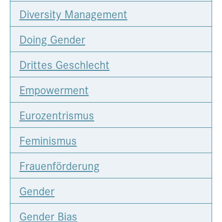
Diversity Management
Presse
Jobs
Doing Gender
Kontakt
Drittes Geschlecht
Datenschutz
Service-Links
Empowerment
de |
en
Eurozentrismus
Feminismus
Frauenförderung
Gender
Gender Bias