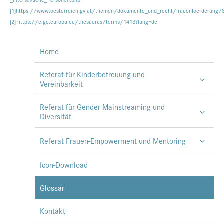
[1]
https://www.oesterreich.gv.at/themen/dokumente_und_recht/frauenfoerderung/S
[2]
https://eige.europa.eu/thesaurus/terms/1413?lang=de
Home
Referat für Kinderbetreuung und
Vereinbarkeit
Referat für Gender Mainstreaming und
Diversität
Referat Frauen-Empowerment und Mentoring
Icon-Download
Glossar
Kontakt