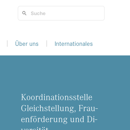
Über uns
Internationales
Ko­or­di­na­ti­ons­stel­le
Gleich­stel­lung, Frau­
en­för­de­rung und Di­
ver­si­tät