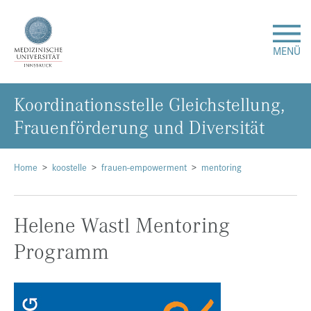
MENÜ
Ko­or­di­na­ti­ons­stel­le Gleich­stel­lung,
Forschung
Frau­en­för­de­rung und Di­ver­si­tät
Studium & Lehre
Home
koostelle
frauen-empowerment
mentoring
Krankenversorgung
Helene Wastl Mentoring
Über uns
Programm
Internationales
Events