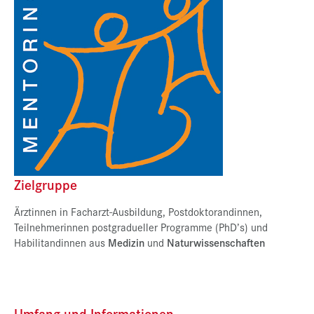
Presse
Jobs
Kontakt
Datenschutz
Service-Links
de |
en
Zielgruppe
Ärztinnen in Facharzt-Ausbildung, Postdoktorandinnen,
Teilnehmerinnen postgradueller Programme (PhD’s) und
Habilitandinnen aus
Medizin
und
Naturwissenschaften
Umfang und Informationen