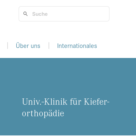
Über uns
Internationales
Univ.-Kli­nik für Kie­fer­
or­tho­pä­die