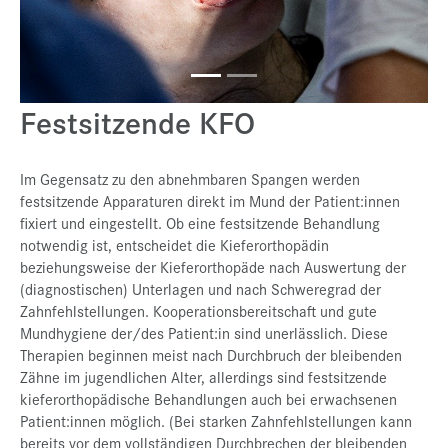
Presse
Jobs
Kontakt
Festsitzende KFO
Datenschutz
Service-Links
Im Gegensatz zu den abnehmbaren Spangen werden
festsitzende Apparaturen direkt im Mund der Patient:innen
de |
en
fixiert und eingestellt. Ob eine festsitzende Behandlung
notwendig ist, entscheidet die Kieferorthopädin
beziehungsweise der Kieferorthopäde nach Auswertung der
(diagnostischen) Unterlagen und nach Schweregrad der
Zahnfehlstellungen. Kooperationsbereitschaft und gute
Mundhygiene der/des Patient:in sind unerlässlich. Diese
Therapien beginnen meist nach Durchbruch der bleibenden
Zähne im jugendlichen Alter, allerdings sind festsitzende
kieferorthopädische Behandlungen auch bei erwachsenen
Patient:innen möglich. (Bei starken Zahnfehlstellungen kann
bereits vor dem vollständigen Durchbrechen der bleibenden