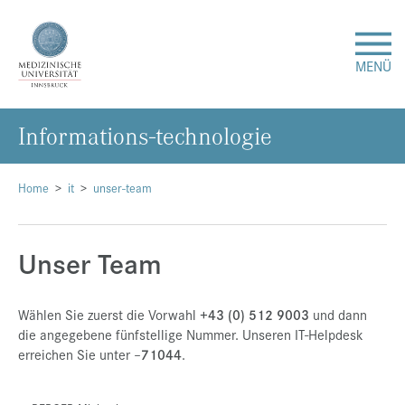
MENÜ
In­for­ma­ti­ons-tech­no­lo­gie
Forschung
Studium & Lehre
Home
it
unser-team
Krankenversorgung
Unser Team
Über uns
Wählen Sie zuerst die Vorwahl
+43 (0) 512 9003
und dann
die angegebene fünfstellige Nummer. Unseren IT-Helpdesk
Internationales
erreichen Sie unter –
71044
.
Events