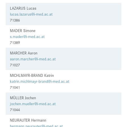
LAZARUS Lucas
lucas.lazarus@i-med.ac.at
71386
MADER Simone
s.mader@i-med.ac.at
71389
MARCHER Aaron
aaron.marcher@i-med.ac.at
71027
MICHLMAYR-BRAND Katrin
katrin.michlmayr-brand@i-med.ac.at
71041
MÜLLER Jochen
jochen.mueller@i-med.ac.at
71044
NEURAUTER Hermann
hermann.neurauter@i-med.ac.at