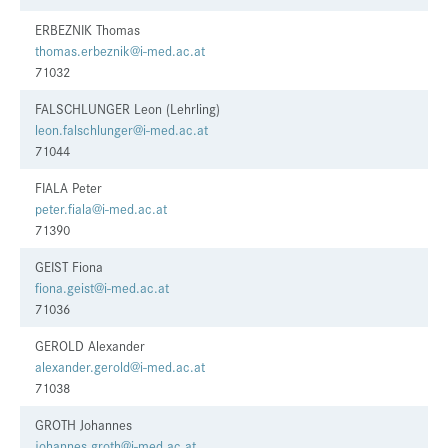
ERBEZNIK Thomas
thomas.erbeznik@i-med.ac.at
71032
FALSCHLUNGER Leon (Lehrling)
leon.falschlunger@i-med.ac.at
71044
FIALA Peter
peter.fiala@i-med.ac.at
71390
GEIST Fiona
fiona.geist@i-med.ac.at
71036
GEROLD Alexander
alexander.gerold@i-med.ac.at
71038
GROTH Johannes
johannes.groth@i-med.ac.at