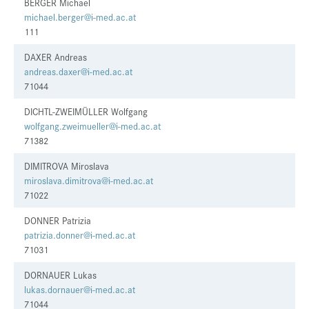
BERGER Michael
michael.berger@i-med.ac.at
Presse
111
Jobs
DAXER Andreas
Kontakt
andreas.daxer@i-med.ac.at
71044
Datenschutz
DICHTL-ZWEIMÜLLER Wolfgang
Service-Links
wolfgang.zweimueller@i-med.ac.at
71382
de |
en
DIMITROVA Miroslava
miroslava.dimitrova@i-med.ac.at
71022
DONNER Patrizia
patrizia.donner@i-med.ac.at
71031
DORNAUER Lukas
lukas.dornauer@i-med.ac.at
71044