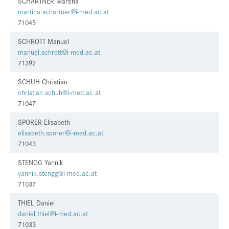
SCHARTNER Martina
martina.schartner@i-med.ac.at
71045
SCHROTT Manuel
manuel.schrott@i-med.ac.at
71392
SCHUH Christian
christian.schuh@i-med.ac.at
71047
SPORER Elisabeth
elisabeth.sporer@i-med.ac.at
71043
STENGG Yannik
yannik.stengg@i-med.ac.at
71037
THIEL Daniel
daniel.thiel@i-med.ac.at
71033