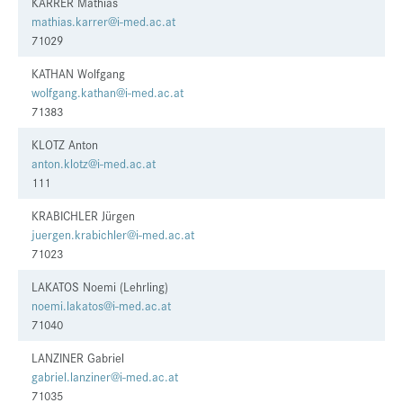
KARRER Mathias
mathias.karrer@i-med.ac.at
71029
KATHAN Wolfgang
wolfgang.kathan@i-med.ac.at
71383
KLOTZ Anton
anton.klotz@i-med.ac.at
111
KRABICHLER Jürgen
juergen.krabichler@i-med.ac.at
71023
LAKATOS Noemi (Lehrling)
noemi.lakatos@i-med.ac.at
71040
LANZINER Gabriel
gabriel.lanziner@i-med.ac.at
71035