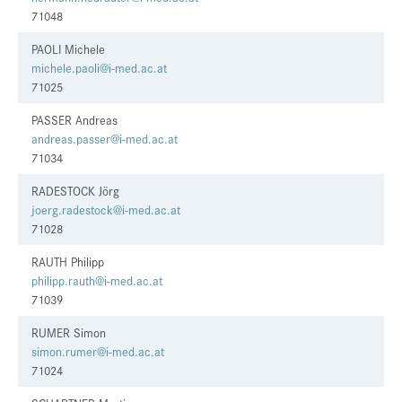
71048
PAOLI Michele
michele.paoli@i-med.ac.at
71025
PASSER Andreas
andreas.passer@i-med.ac.at
71034
RADESTOCK Jörg
joerg.radestock@i-med.ac.at
71028
RAUTH Philipp
philipp.rauth@i-med.ac.at
71039
RUMER Simon
simon.rumer@i-med.ac.at
71024