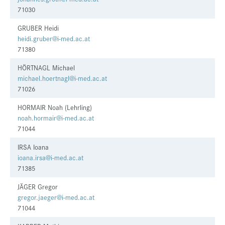
71030
GRUBER Heidi
heidi.gruber@i-med.ac.at
71380
HÖRTNAGL Michael
michael.hoertnagl@i-med.ac.at
71026
HORMAIR Noah (Lehrling)
noah.hormair@i-med.ac.at
71044
IRSA Ioana
ioana.irsa@i-med.ac.at
71385
JÄGER Gregor
gregor.jaeger@i-med.ac.at
71044