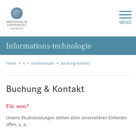
MENÜ
In­for­ma­ti­ons-tech­no­lo­gie
Forschung
Studium & Lehre
Home
it
medienstudio
buchung-kontakt
Krankenversorgung
Buchung & Kontakt
Über uns
Für wen?
Internationales
Unsere Studioleistungen stehen allen universitären Einheiten
offen, u. a.:
Events