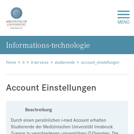
MENÜ
In­for­ma­ti­ons-tech­no­lo­gie
Forschung
Studium & Lehre
Home
it
it-services
studierende
account_einstellungen
Krankenversorgung
Account Einstellungen
Über uns
Beschreibung
Internationales
Durch einen persönlichen i-med Account erhalten
Studierende der Medizinischen Universität Innsbruck
Events
Zugang zu verschiedenen universitären IT-Diensten. Die