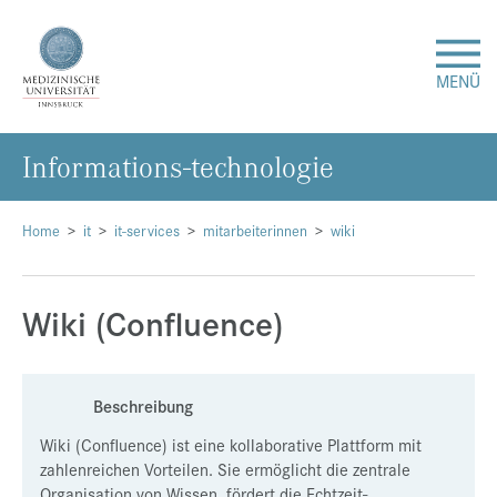
MENÜ
In­for­ma­ti­ons-tech­no­lo­gie
Forschung
Studium & Lehre
Home
it
it-services
mitarbeiterinnen
wiki
Krankenversorgung
Wiki (Confluence)
Über uns
Beschreibung
Internationales
Wiki (Confluence) ist eine kollaborative Plattform mit
zahlenreichen Vorteilen. Sie ermöglicht die zentrale
Events
Organisation von Wissen, fördert die Echtzeit-