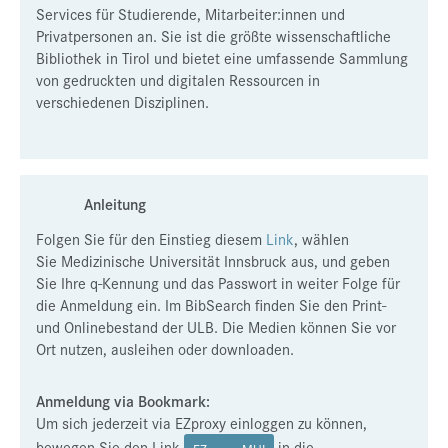
Services für Studierende, Mitarbeiter:innen und
Presse
Privatpersonen an. Sie ist die größte wissenschaftliche
Bibliothek in Tirol und bietet eine umfassende Sammlung
Jobs
von gedruckten und digitalen Ressourcen in
Kontakt
verschiedenen Disziplinen.
Datenschutz
Service-Links
Anleitung
de |
en
Folgen Sie für den Einstieg diesem
Link
, wählen
Sie Medizinische Universität Innsbruck aus, und geben
Sie Ihre q-Kennung und das Passwort in weiter Folge für
die Anmeldung ein. Im
BibSearch finden Sie den Print-
und Onlinebestand der ULB. Die Medien können Sie vor
Ort nutzen, ausleihen oder downloaden.
Anmeldung via Bookmark:
Um sich jederzeit via EZproxy einloggen zu können,
bewegen Sie den Link
in die