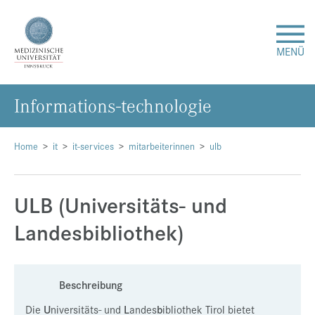
MENÜ
In­for­ma­ti­ons-tech­no­lo­gie
Forschung
Studium & Lehre
Home
it
it-services
mitarbeiterinnen
ulb
Krankenversorgung
ULB (Universitäts- und
Landesbibliothek)
Über uns
Internationales
Beschreibung
Events
Die
U
niversitäts- und
L
andes
b
ibliothek Tirol bietet