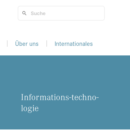
Über uns
Internationales
In­for­ma­ti­ons-tech­no­
lo­gie