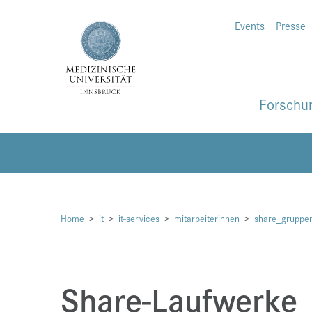
Events
Presse
Forschu
Home
it
it-services
mitarbeiterinnen
share_gruppe
Share-Laufwerke