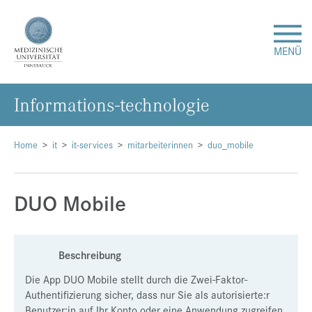
MENÜ
In­for­ma­ti­ons-tech­no­lo­gie
Forschung
Studium & Lehre
Home
it
it-services
mitarbeiterinnen
duo_mobile
Krankenversorgung
DUO Mobile
Über uns
Beschreibung
Internationales
Die App DUO Mobile stellt durch die Zwei-Faktor-
Authentifizierung sicher, dass nur Sie als autorisierte:r
Events
Benutzer:in auf Ihr Konto oder eine Anwendung zugreifen