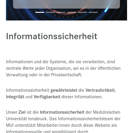
Presse
Jobs
Kontakt
Informationssicherheit
Datenschutz
Service-Links
Informationen und die Systeme, die sie verarbeiten, sind
de |
en
zentrale Werte jeder Organisation, sei es in der öffentlichen
Verwaltung oder in der Privatwirtschaft.
Informationssicherheit
gewährleistet
die
Vertraulichkeit
,
Integrität
und
Verfügbarkeit
dieser Informationen.
Unser
Ziel
ist die
Informationssicherheit
der Medizinischen
Universität Innsbruck. Das Informationssicherheitsteam der
MUI unterstützt Mitarbeiter:innen durch diese Website als
Informationsquelle und sensibilisiert durch