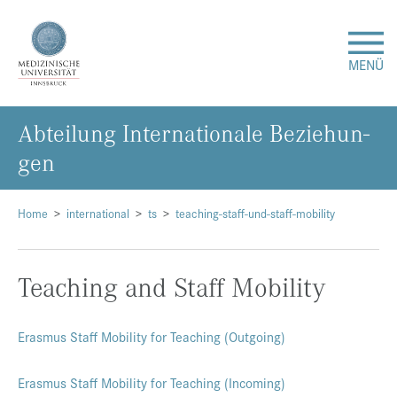
MENÜ
Ab­tei­lung In­ter­na­tio­na­le Be­zie­hun­
Forschung
gen
Studium & Lehre
Home
international
ts
teaching-staff-und-staff-mobility
Krankenversorgung
Teaching and Staff Mobility
Über uns
Internationales
Erasmus Staff Mobility for Teaching (Outgoing)
Erasmus Staff Mobility for Teaching (Incoming)
Events