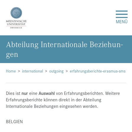
MENÜ
Ab­tei­lung In­ter­na­tio­na­le Be­zie­hun­
Forschung
gen
Studium & Lehre
Home
international
outgoing
erfahrungsberichte-erasmus-sms
Krankenversorgung
Dies ist
nur
eine
Auswahl
von Erfahrungsberichten. Weitere
Über uns
Erfahrungsberichte können direkt in der Abteilung
Internationale Beziehungen eingesehen werden.
Internationales
BELGIEN
Events