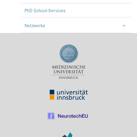
PhD School-Services
Netzwerke