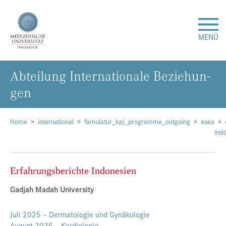
MENÜ
Ab­tei­lung In­ter­na­tio­na­le Be­zie­hun­
Forschung
gen
Studium & Lehre
Home
international
famulatur_kpj_programme_outgoing
asea
Krankenversorgung
indo
Über uns
Erfahrungsberichte Indonesien
Gadjah Madah University
Internationales
Juli 2025 – Dermatologie und Gynäkologie
Events
August 2025 – Kardiologie