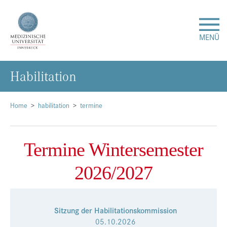
MENÜ
Ha­bi­li­ta­ti­on
Forschung
Studium & Lehre
Home
habilitation
termine
Krankenversorgung
Termine Wintersemester
Über uns
2026/2027
Internationales
Sitzung der Habilitationskommission
05.10.2026
Events