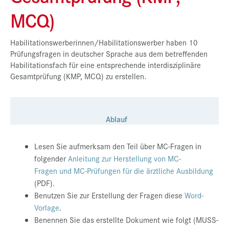
MCQ)
Presse
Jobs
Habilitationswerberinnen/Habilitationswerber haben 10
Kontakt
Prüfungsfragen in deutscher Sprache aus dem betreffenden
Habilitationsfach für eine entsprechende interdisziplinäre
Datenschutz
Gesamtprüfung (KMP, MCQ) zu erstellen.
Service-Links
de |
en
Ablauf
Lesen Sie aufmerksam den Teil über MC-Fragen in
folgender
Anleitung zur Herstellung von MC-
Fragen und MC-Prüfungen für die ärztliche Ausbildung
(PDF).
Benutzen Sie zur Erstellung der Fragen diese
Word-
Vorlage
.
Benennen Sie das erstellte Dokument wie folgt (MUSS-