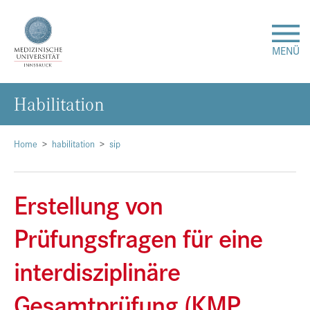
MENÜ
Ha­bi­li­ta­ti­on
Forschung
Studium & Lehre
Home
habilitation
sip
Krankenversorgung
Erstellung von
Über uns
Prüfungsfragen für eine
interdisziplinäre
Internationales
Gesamtprüfung (KMP,
Events