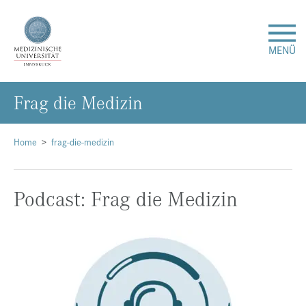
MENÜ
Frag die Me­di­zin
Forschung
Studium & Lehre
Home
frag-die-medizin
Krankenversorgung
Podcast: Frag die Medizin
Über uns
Internationales
Events