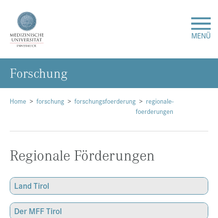
MENÜ
For­schung
Forschung
Studium & Lehre
Home
forschung
forschungsfoerderung
regionale-
foerderungen
Krankenversorgung
Regionale Förderungen
Über uns
Internationales
Land Tirol
Der MFF Tirol
Events