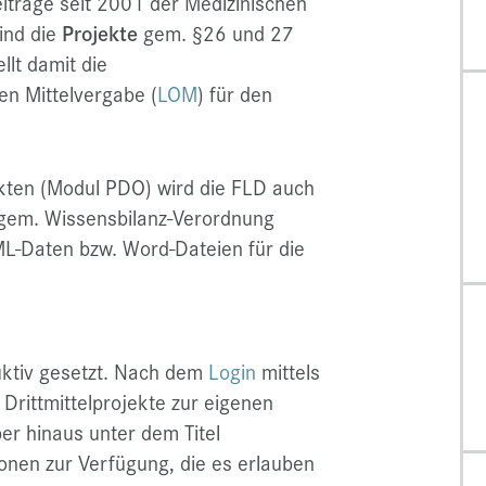
träge seit 2001 der Medizinischen
ind die
Projekte
gem. §26 und 27
llt damit die
en Mittelvergabe (
LOM
) für den
kten (Modul PDO) wird die FLD auch
 gem. Wissensbilanz-Verordnung
-Daten bzw. Word-Dateien für die
ktiv gesetzt. Nach dem
Login
mittels
Drittmittelprojekte zur eigenen
er hinaus unter dem Titel
onen zur Verfügung, die es erlauben