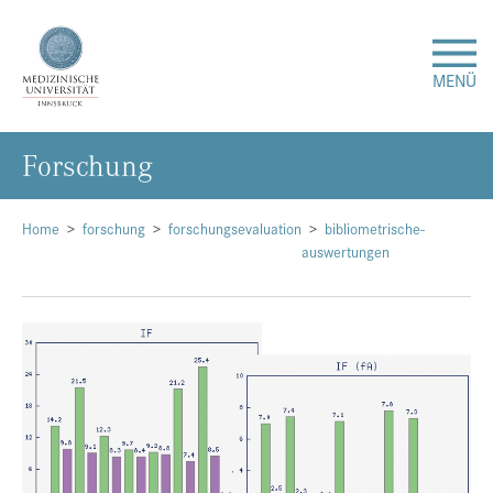
MENÜ
For­schung
Forschung
Studium & Lehre
Home
forschung
forschungsevaluation
bibliometrische-
auswertungen
Krankenversorgung
Über uns
Internationales
Events