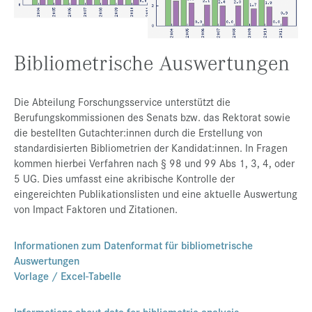
Presse
Jobs
Bibliometrische Auswertungen
Kontakt
Datenschutz
Die Abteilung Forschungsservice unterstützt die
Berufungskommissionen des Senats bzw. das Rektorat sowie
Service-Links
die bestellten Gutachter:innen durch die Erstellung von
standardisierten Bibliometrien der Kandidat:innen. In Fragen
de |
en
kommen hierbei Verfahren nach § 98 und 99 Abs 1, 3, 4, oder
5 UG. Dies umfasst eine akribische Kontrolle der
eingereichten Publikationslisten und eine aktuelle Auswertung
von Impact Faktoren und Zitationen.
Informationen zum Datenformat für bibliometrische
Auswertungen
Vorlage / Excel-Tabelle
Informations about data for bibliometric analysis