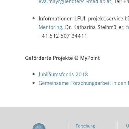
eva.mayrguendter@i-med.ac.at,
Tel: +
Informationen LFUI:
projekt.service.b
Mentoring
, Dr. Katharina Steinmüller,
f
+41 512 507 34411
Geförderte Projekte @ MyPoint
Jubiläumsfonds 2018
Gemeinsame Forschungsarbeit in den 
Forschung
Ü