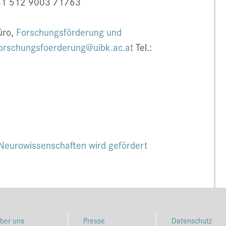
41 512 9003 71763
üro,
Forschungsförderung und
orschungsfoerderung@uibk.ac.at
Tel.:
Neurowissenschaften wird gefördert
ber uns
Presse
Datenschutz