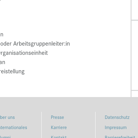
in
 oder Arbeitsgruppenleiter:in
rganisationseinheit
lan
eistellung
ber uns
Presse
Datenschutz
nternationales
Karriere
Impressum
lumni
Kontakt
Barrierefreiheit