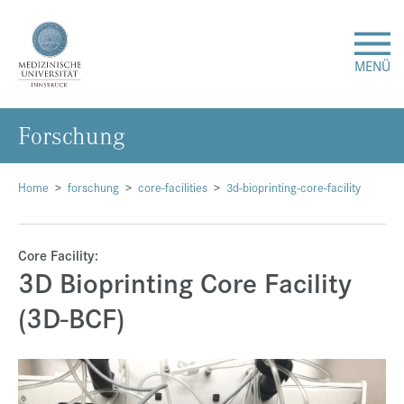
MENÜ
For­schung
Forschung
Studium & Lehre
Home
forschung
core-facilities
3d-bioprinting-core-facility
Krankenversorgung
Core Facility:
3D Bioprinting Core Facility
Über uns
(3D-BCF)
Internationales
Events