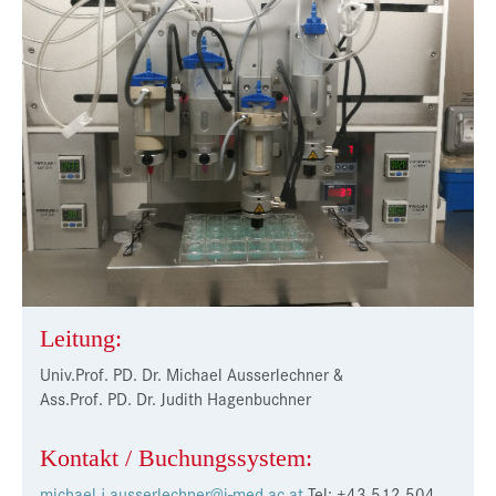
Presse
Jobs
Kontakt
Datenschutz
Service-Links
de |
en
Leitung:
Univ.Prof. PD. Dr. Michael Ausserlechner &
Ass.Prof. PD. Dr. Judith Hagenbuchner
Kontakt / Buchungssystem:
michael.j.ausserlechner@i-med.ac.at
Tel: +43 512 504